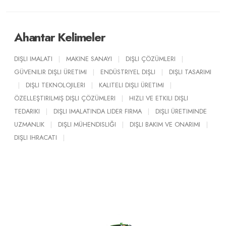
Ahantar Kelimeler
DIŞLI IMALATI
|
MAKINE SANAYI
|
DIŞLI ÇÖZÜMLERI
|
GÜVENILIR DIŞLI ÜRETIMI
|
ENDÜSTRIYEL DIŞLI
|
DIŞLI TASARIMI
|
DIŞLI TEKNOLOJILERI
|
KALITELI DIŞLI ÜRETIMI
|
ÖZELLEŞTIRILMIŞ DIŞLI ÇÖZÜMLERI
|
HIZLI VE ETKILI DIŞLI
TEDARIKI
|
DIŞLI IMALATINDA LIDER FIRMA
|
DIŞLI ÜRETIMINDE
UZMANLIK
|
DIŞLI MÜHENDISLIĞI
|
DIŞLI BAKIM VE ONARIMI
|
DIŞLI IHRACATI
|